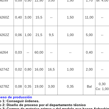
Ni255
0,05
0,50
12,50
3,00
1,50
1,70
BI: 4,00
i260Z
0,40
3,00
15,5
--
1,50
11,00
--
i262Z
0,06
1,00
21,5
9,5
1,00
5,00
--
Ni264
0,03
--
60,00
--
--
0,40
--
i274Z
0,02
0,80
16,00
16,5
1,00
2,00
--
0,30
i278Z
0,08
0,35
19,00
3,00
0,35
Bal
Co: 1,00
ceso de producción
o 1: Conseguir órdenes.
o 2: Diseño de proceso por el departamento técnico
o 3: Compra de materias primas y del modelo que hacen &checki