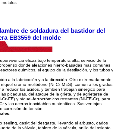
e metales
lambre de soldadura del bastidor del
cera EB3559 del molde
upervivencia eficaz bajo temperatura alta, servicio de la
ón-propenso donde aleaciones hierro-basadas mas comunes
eactores químicos, el equipo de la destilación, y los tubos y
do a la fabricación y a la dirección. Otro extremadamente
 del níquel-cromo-molibdeno (Ni-Cr-MES), común a los grados
 a reducir los ácidos, y también trabajan sinérgico para
as picaduras, del ataque de la grieta, y de agrietarse de
i-Cr-FE) y níquel-ferrocrómicos restantes (Ni-FE-Cr), para
-Cr y los aceros inoxidables austeníticos. Sus ventajas
e corrosión de tensión.
ales.
o seeling, gaskt del desgaste, llevando el arbusto, dados
erta de la válvula, tablero de la válvula, anillo del asiento