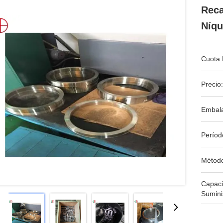
Reca
Níqu
Cuota 
Precio:
Embala
Períod
Métod
Capac
Sumini