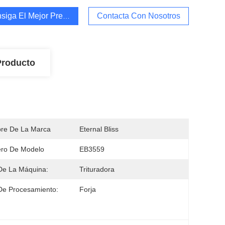
siga El Mejor Precio
Contacta Con Nosotros
Producto
re De La Marca
Eternal Bliss
ro De Modelo
EB3559
De La Máquina:
Trituradora
De Procesamiento:
Forja