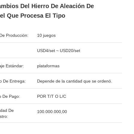
mbios Del Hierro De Aleación De
el Que Procesa El Tipo
De Producción:
10 juegos
USD4/set ~ USD20/set
je Estándar:
plataformas
o De Entrega:
Depende de la cantidad que se ordenó.
o De Pago:
POR T/T O L/C
idad De
100.000.000,00
stro: