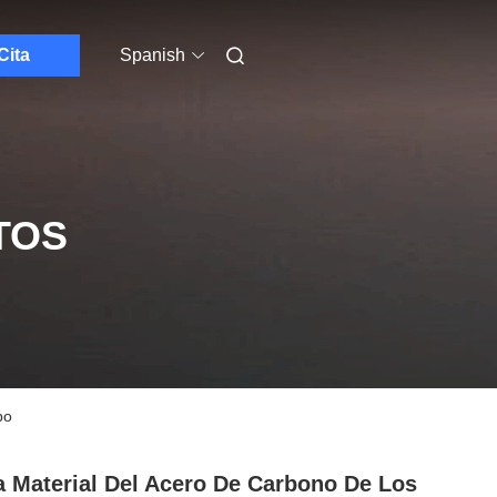
Cita
Spanish
TOS
po
a Material Del Acero De Carbono De Los