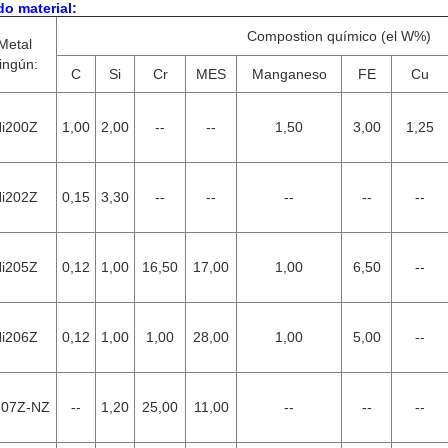
o material:
Compostion químico (el W%)
Metal
ingún:
C
Si
Cr
MES
Manganeso
FE
Cu
i200Z
1,00
2,00
--
--
1,50
3,00
1,25
i202Z
0,15
3,30
--
--
--
--
--
i205Z
0,12
1,00
16,50
17,00
1,00
6,50
--
i206Z
0,12
1,00
1,00
28,00
1,00
5,00
--
207Z-NZ
--
1,20
25,00
11,00
--
--
--