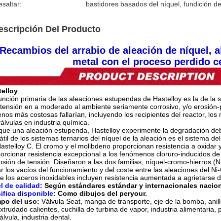
saltar:
bastidores basados del níquel
, 
fundición d
escripción Del Producto
Recambios del arrabio de aleación de níquel, a
metal con el proceso perdido 
telloy
unción primaria de las aleaciones estupendas de Hastelloy es la de la s
-tensión en a moderado al ambiente seriamente corrosivo, y/o erosi
nos más costosas fallarían, incluyendo los recipientes del reactor, los r
válvulas en industria química.
ue una aleación estupenda, Hastelloy experimente la degradación debi
átil de los sistemas ternarios del níquel de la aleación es el sistema
astelloy C. El cromo y el molibdeno proporcionan resistencia a oxidar y
orcionar resistencia excepcional a los fenómenos cloruro-inducidos de l
osión de tensión. Diseñaron a las dos familias, níquel-cromo-hierros (N
ar los vacíos del funcionamiento y del coste entre las aleaciones del Ni
e los aceros inoxidables incluyen resistencia aumentada a agrietarse d
l de calidad:
Según estándares estándar y internacionales nacion
ifica disponible:
Como dibujos del peryour.
po del uso:
Válvula Seat, manga de transporte, eje de la bomba, anill
xtrudado calientes, cuchilla de turbina de vapor, industria alimentaria, pu
álvula, industria dental.