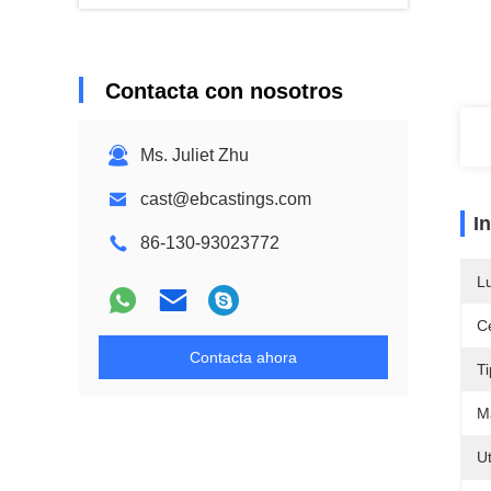
Contacta con nosotros
Ms. Juliet Zhu
cast@ebcastings.com
I
86-130-93023772
L
Ce
Contacta ahora
Ti
Ma
Ut