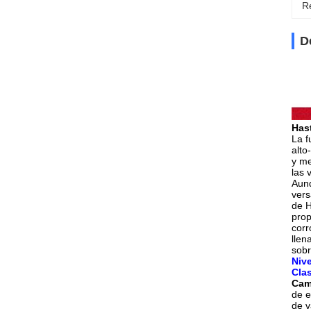
Re
D
Has
La f
alto
y me
las 
Aunq
vers
de H
prop
corr
llen
sobr
Nive
Clas
Cam
de e
de v