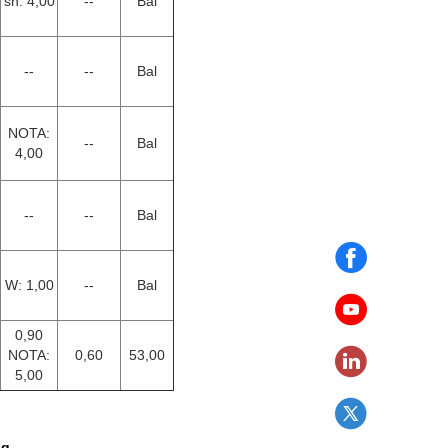
sn: 4,00
--
Bal
--
--
Bal
NOTA:
--
Bal
4,00
--
--
Bal
W: 1,00
--
Bal
0,90
NOTA:
0,60
53,00
5,00
ng