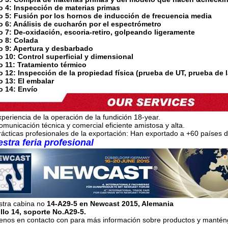
o 4: Inspección de materias primas
o 5: Fusión por los hornos de inducción de frecuencia media
o 6: Análisis de cucharón por el espectrómetro
 7: De-oxidación, escoria-retiro, golpeando ligeramente
o 8: Colada
o 9: Apertura y desbarbado
 10: Control superficial y dimensional
o 11: Tratamiento térmico
 12: Inspección de la propiedad física (prueba de UT, prueba de l
o 13: El embalar
o 14: Envío
xperiencia de la operación de la fundición 18-year.
omunicación técnica y comercial eficiente amistosa y alta.
rácticas profesionales de la exportación: Han exportado a +60 países d
stra feria profesional
stra cabina no
14-A29-5 en Newcast 2015, Alemania
llo 14, soporte No.A29-5.
enos en contacto con para más información sobre productos y mantén