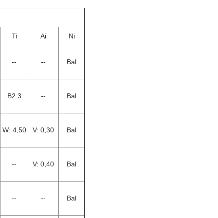
Ti
Ai
Ni
--
--
Bal
B2.3
--
Bal
W: 4,50
V: 0,30
Bal
--
V: 0,40
Bal
--
--
Bal