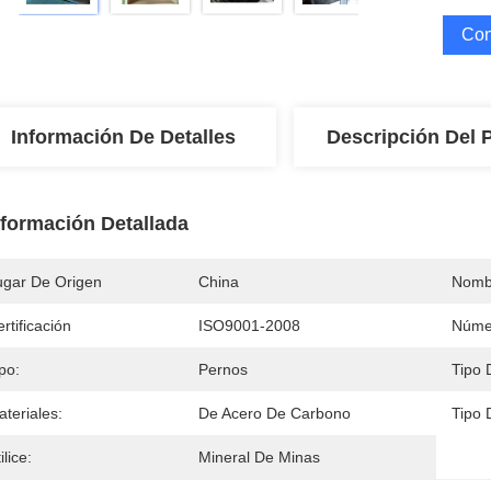
Con
Información De Detalles
Descripción Del 
nformación Detallada
ugar De Origen
China
Nomb
rtificación
ISO9001-2008
Núme
po:
Pernos
Tipo 
teriales:
De Acero De Carbono
Tipo 
ilice:
Mineral De Minas