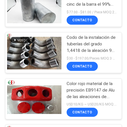
cinc de la barra el 99%
del cinc de la pureza
$77.00 - $81.00 / Piece MOQ:2 asientos
elevada
CONTACTO
Codo de la instalación de
tuberías del grado
1,4418 de la aleación 90
del acero inoxidable de la
$30 - $197.00/Pieces MOQ:3 Piece / Pieces
conexión del reborde
CONTACTO
Color rojo material de la
precisión EB9147 de Alu
de las aleaciones de
bastidor de aluminio de
USD10/KG ~ USD20/KG MOQ:50kg
ZL114A alto
CONTACTO