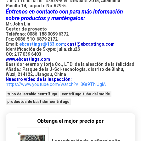
Nuestra cabina no
14-A29-5 en Newcast 2015, Alemania
Pasillo 14, soporte No.A29-5.
Éntrenos en contacto con para más información
sobre productos y manténgalos:
Mr.John Liu
Gestor de proyecto
Teléfono: 0086-188 0059 6372
Fax: 0086-510-6879 2172
Email:
ebcastings@163.com
; cast@ebcastings.com
Identificación de Skype: julia.zhu26
QQ: 217 039 6403
www.ebcastings.com
Bastidor eterno y forja Co., LTD. de la aleación de la felicidad
Añada.: Parque de la J-Sci-tecnología, distrito de Binhu,
Wuxi, 214122, Jiangsu, China
Nuestro vídeo de la inspección:
https://www.youtube.com/watch?v=3Gr9ThIUgIA
tubo del arrabio centrífugo
centrífugo tubo del molde
productos de bastidor centrífugo
Obtenga el mejor precio por