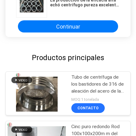
La producción de la eficacia alta
echó centrífugo pureza excelente
del metal fundido de los tubos
Continuar
Productos principales
Tubo de centrífuga de
los bastidores de 316 de
aleación del acero de la
forja tubos inoxidables y
MOQ:1 tonelada
del anillo EB28028
CONTACTO
Cinc puro redondo Rod
100x100x200m m del