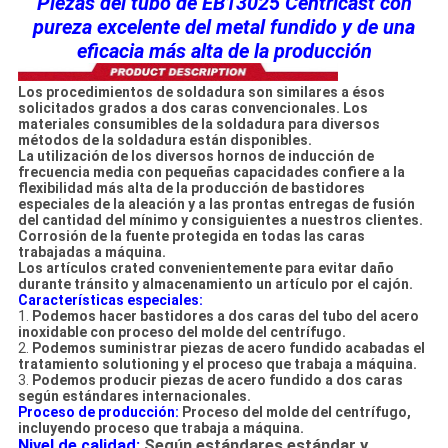
Piezas del tubo de EB13025 Centricast con
pureza excelente del metal fundido y de una
eficacia más alta de la producción
Los procedimientos de soldadura son similares a ésos
solicitados grados a dos caras convencionales. Los
materiales consumibles de la soldadura para diversos
métodos de la soldadura están disponibles.
La utilización de los diversos hornos de inducción de
frecuencia media con pequeñas capacidades confiere a la
flexibilidad más alta de la producción de bastidores
especiales de la aleación y a las prontas entregas de fusión
del cantidad del mínimo y consiguientes a nuestros clientes.
Corrosión de la fuente protegida en todas las caras
trabajadas a máquina.
Los artículos crated convenientemente para evitar daño
durante tránsito y almacenamiento un artículo por el cajón.
Características especiales:
1.
Podemos hacer bastidores a dos caras del tubo del acero
inoxidable con proceso del molde del centrífugo.
2.
Podemos suministrar piezas de acero fundido acabadas el
tratamiento solutioning y el proceso que trabaja a máquina.
3.
Podemos producir piezas de acero fundido a dos caras
según estándares internacionales.
Proceso de producción:
Proceso del molde del centrífugo
,
incluyendo
proceso que trabaja a máquina.
Nivel de calidad:
Según estándares estándar y