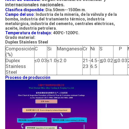
internacionales nacionales.
Clasifica disponible:
Dia.50mm--1500m m.
Campo del uso
: Industria de la minería, de la válvula y de la
bomba, industria del tratamiento térmico, industria
metalúrgica, industria del cemento, centrales eléctricas,
aceite, industria petrolera.
Temperatura de trabajo:
400℃-1200℃.
Grado material:
Duplex Stainless Steel
Composición
C
Si
Manganeso
Cr
Ni
S
P
(%)
Duplex
≤0.03
≤1.0
≤2.0
21-
4.5-
≦0.02
≦0.03
Stainless
23
6.5
Steel
Proceso de producción