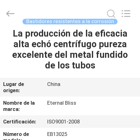
Eternal
Bliss
Alloy
Casting
&
Bastidores resistentes a la corrosión
Forging
Co.,LTD..
La producción de la eficacia
HOGAR
All
Rights
Reserved.
alta echó centrífugo pureza
PRODUCTOS
excelente del metal fundido
de los tubos
VIDEOS
Lugar de
China
origen:
SOBRE
NOSOTROS
Nombre de la
Eternal Bliss
marca:
VIAJE
Certificación:
ISO9001-2008
DE
Número de
EB13025