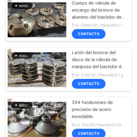
Cuerpo de válvula de
encargo del bronce de
aluminio del bastidor del
bronce de C95200
$10 - $5000.00 / Piece MOQ:1 pedazo
C95210
CONTACTO
Latón del bronce del
disco de la válvula de
mariposa del bastidor de
inversión de la precisión
$10 - $100.00 / Piece MOQ:1 pedazo
009 ASTM B61 B62
CONTACTO
304 fundiciones de
precisión de acero
inoxidable
$0.4 - $10.00/ Piece MOQ:5,0 kilogramos
CONTACTO