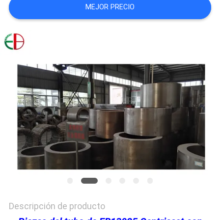
MEJOR PRECIO
PIDA
UNA
CITA
MAPA
DEL
SITIO
POLÍTICA
DE
PRIVACIDAD
Descripción de producto