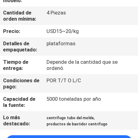
modelo:
LA
Cantidad de
4 Piezas
FÁBRICA
orden mínima:
Precio:
USD15~20/kg
CONTROL
DE
Detalles de
plataformas
empaquetado:
CALIDAD
Tiempo de
Depende de la cantidad que se
entrega:
ordenó.
ÉNTRENOS
Condiciones de
POR T/T O L/C
EN
pago:
CONTACTO
Capacidad de
5000 toneladas por año
CON
la fuente:
Lo más
,
centrífugo tubo del molde
destacado:
NOTICIAS
productos de bastidor centrífugo