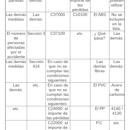
partidas
demás:
importe de
pueden
las
utilizar
pérdidas
Las demás
Las
C37000
C10100
El ABS
No se
medidas
demás:
incluyen
en la
lista.
El número
Sección 3
C37100
etc.
¿ Qué
Las
de
pasa?
demás:
personas
afectadas
por el
accidente
Las demás
Sección
En caso de
Las
Las
medidas
416
que no se
demás
demás:
cumplan las
fibras
condiciones
siguientes:
Las
etc.
En caso de
El PVC
Acero
demás:
que no se
de
cumplan las
carbono
condiciones
siguientes:
etc.
C24000: el
El PP
4140 /
importe de
4130
las pérdidas
C22000: el
P.C.
etc.
importe de