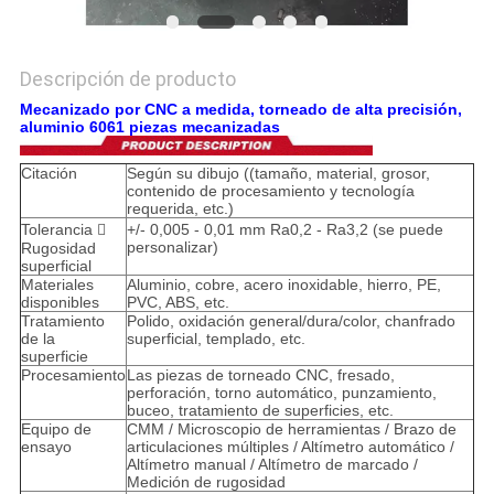
Descripción de producto
Mecanizado por CNC a medida, torneado de alta precisión,
aluminio 6061 piezas mecanizadas
Citación
Según su dibujo ((tamaño, material, grosor,
contenido de procesamiento y tecnología
requerida, etc.)
Tolerancia 
+/- 0,005 - 0,01 mm Ra0,2 - Ra3,2 (se puede
personalizar)
Rugosidad
superficial
Materiales
Aluminio, cobre, acero inoxidable, hierro, PE,
disponibles
PVC, ABS, etc.
Tratamiento
Polido, oxidación general/dura/color, chanfrado
de la
superficial, templado, etc.
superficie
Procesamiento
Las piezas de torneado CNC, fresado,
perforación, torno automático, punzamiento,
buceo, tratamiento de superficies, etc.
Equipo de
CMM / Microscopio de herramientas / Brazo de
ensayo
articulaciones múltiples / Altímetro automático /
Altímetro manual / Altímetro de marcado /
Medición de rugosidad