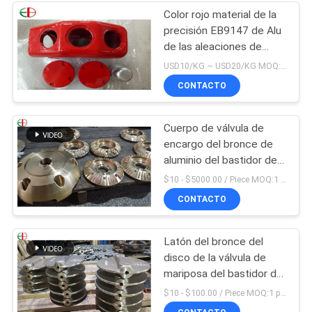
Color rojo material de la
precisión EB9147 de Alu
de las aleaciones de
bastidor de aluminio de
USD10/KG ~ USD20/KG MOQ:50kg
ZL114A alto
CONTACTO
Cuerpo de válvula de
encargo del bronce de
aluminio del bastidor del
bronce de C95200
$10 - $5000.00 / Piece MOQ:1 pedazo
C95210
CONTACTO
Latón del bronce del
disco de la válvula de
mariposa del bastidor de
inversión de la precisión
$10 - $100.00 / Piece MOQ:1 pedazo
009 ASTM B61 B62