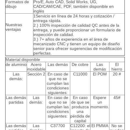
Formatos de
Pro/E, Auto CAD, Solid Works, UG,
dibujo
CAD/CAM/CAE, PDF, también disponible en
inglés
1Servicio en línea de 24 horas y cotización /
entrega rápida.
Nuestras
2.) 100% inspección de calidad QC antes de la
ventajas
entrega, y puede proporcionar un formulario de
inspección de calidad.
3.) 7+ años de experiencia en el área de
mecanizado CNC y tienen un equipo de diseño
senior para ofrecer sugerencias de modificación
perfectas.
Material disponible
de aluminio
Acero
Las demás
De cobre
Las
El
inoxidable
demás
hierro
Las
Sección 2
En caso de
C11000
El POM
20 #
demás:
que no se
cumplan las
condiciones
siguientes:
Las demás
Las
En caso de
En caso
Espere
45#
partidas
demás:
que no se
de que se
un
cumplan las
produzca
momento.
condiciones
una
siguientes:
pérdida de
capital
Las demás
Las
C37700
C12200: el
El PMMA
No se