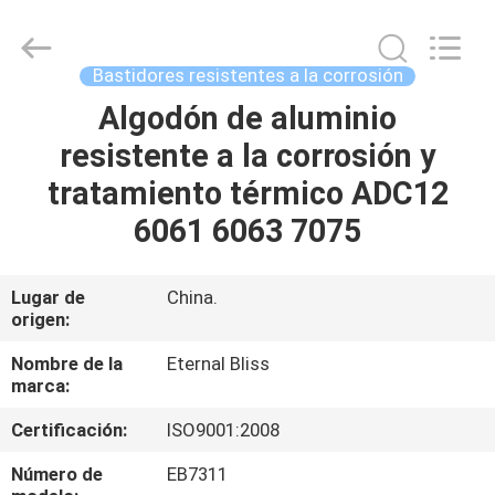
Eternal
Bliss
Alloy
Casting
&
Bastidores resistentes a la corrosión
Forging
Co.,LTD..
Algodón de aluminio
HOGAR
All
Rights
Reserved.
resistente a la corrosión y
PRODUCTOS
tratamiento térmico ADC12
6061 6063 7075
VIDEOS
Lugar de
China.
origen:
SOBRE
NOSOTROS
Nombre de la
Eternal Bliss
marca:
VIAJE
Certificación:
ISO9001:2008
DE
Número de
EB7311