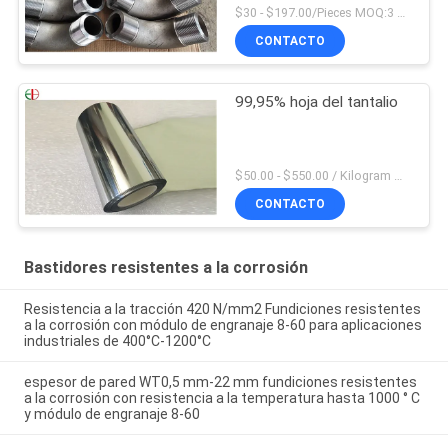
del acero inoxidable de la
$30 - $197.00/Pieces MOQ:3 Piece / Pieces
conexión del reborde
CONTACTO
99,95% hoja del tantalio
$50.00 - $550.00 / Kilogram MOQ:2 kilogramos
CONTACTO
Bastidores resistentes a la corrosión
Resistencia a la tracción 420 N/mm2 Fundiciones resistentes
a la corrosión con módulo de engranaje 8-60 para aplicaciones
industriales de 400°C-1200°C
espesor de pared WT0,5 mm-22 mm fundiciones resistentes
a la corrosión con resistencia a la temperatura hasta 1000 ° C
y módulo de engranaje 8-60