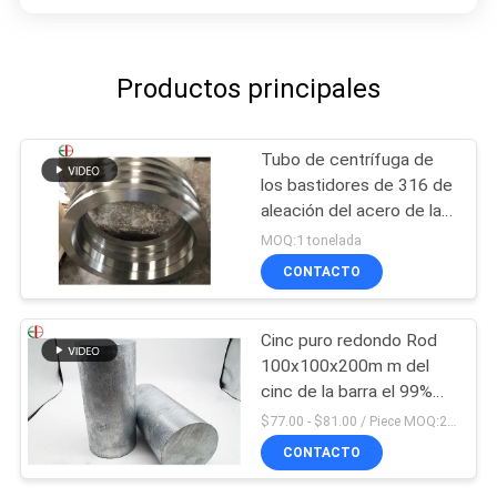
Productos principales
Tubo de centrífuga de
los bastidores de 316 de
aleación del acero de la
forja tubos inoxidables y
MOQ:1 tonelada
del anillo EB28028
CONTACTO
Cinc puro redondo Rod
100x100x200m m del
cinc de la barra el 99%
del cinc de la pureza
$77.00 - $81.00 / Piece MOQ:2 asientos
elevada
CONTACTO