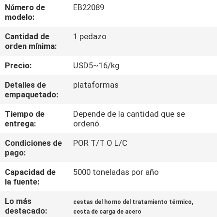
LA
Número de
EB22089
modelo:
FÁBRICA
Cantidad de
1 pedazo
orden mínima:
CONTROL
Precio:
USD5~16/kg
DE
CALIDAD
Detalles de
plataformas
empaquetado:
Tiempo de
Depende de la cantidad que se
ÉNTRENOS
entrega:
ordenó.
EN
Condiciones de
POR T/T O L/C
CONTACTO
pago:
CON
Capacidad de
5000 toneladas por año
la fuente:
NOTICIAS
Lo más
,
cestas del horno del tratamiento térmico
destacado:
cesta de carga de acero