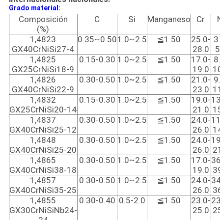
Grado material:
Composición
C
Si
Manganeso
Cr
(%)
1,4823
0.35~0.50
1.0~2.5
≦1.50
25.0-
3
GX40CrNiSi27-4
28.0
5
1,4825
0.15-0.30
1.0~2.5
≦1.50
17.0-
8
GX25CrNiSi18-9
19.0
1
1,4826
0.30-0.50
1.0~2.5
≦1.50
21.0-
9
GX40CrNiSi22-9
23.0
1
1,4832
0.15-0.30
1.0~2.5
≦1.50
19.0-
13
GX25CrNiSi20-14
21.0
1
1,4837
0.30-0.50
1.0~2.5
≦1.50
24.0-
11
GX40CrNiSi25-12
26.0
1
1,4848
0.30-0.50
1.0~2.5
≦1.50
24.0-
19
GX40CrNiSi25-20
26.0
2
1,4865
0.30-0.50
1.0~2.5
≦1.50
17.0-
36
GX40CrNiSi38-18
19.0
3
1,4857
0.30-0.50
1.0~2.5
≦1.50
24.0-
34
GX40CrNiSi35-25
26.0
3
1,4855
0.30-0.40
0.5-2.0
≦1.50
23.0-
23
GX30CrNiSiNb24-
25.0
2