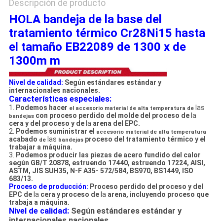
Descripción de producto
HOLA bandeja de la base del
tratamiento térmico Cr28Ni15 hasta
el tamaño EB22089 de 1300 x de
1300m m
Nivel de calidad:
Según estándares estándar y
internacionales nacionales.
Características especiales:
1.
Podemos hacer
las
el accesorio material de alta temperatura de
con proceso perdido del molde del proceso de
la
bandejas
cera y del proceso y de
la
arena del EPC.
2.
Podemos suministrar el
accesorio material de alta temperatura
acabado
las
proceso del tratamiento térmico y el
de
bandejas
trabajar a máquina.
3.
Podemos producir las piezas de acero fundido del calor
según GB/T 20878, estruendo 17440, estruendo 17224, AISI,
ASTM, JIS SUH35, N-F A35- 572/584, BS970, BS1449, ISO
683/13.
Proceso de producción:
Proceso
perdido del proceso
y del
EPC de
la
cera y
proceso de
la
arena
, incluyendo
proceso que
trabaja a máquina.
Nivel de calidad:
Según estándares estándar y
internacionales nacionales.