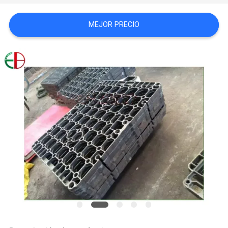
PIDA
MEJOR PRECIO
UNA
CITA
MAPA
DEL
SITIO
POLÍTICA
DE
PRIVACIDAD