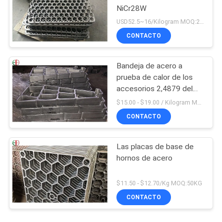
NiCr28W
USD52.5~16/Kilogram MOQ:20 kilogramos/kilogramos
CONTACTO
Bandeja de acero a
prueba de calor de los
accesorios 2,4879 del
tratamiento térmico de
$15.00 - $19.00 / Kilogram MOQ:20 kilogramos/kilogramos
las cestas
CONTACTO
Las placas de base de
hornos de acero
$11.50 - $12.70/Kg MOQ:50KG
CONTACTO