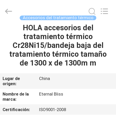
Eternal
Bliss
Alloy
Casting
&
Accesorios del tratamiento térmico
Forging
Co.,LTD..
HOLA accesorios del
HOGAR
All
Rights
Reserved.
tratamiento térmico
PRODUCTOS
Cr28Ni15/bandeja baja del
tratamiento térmico tamaño
VIDEOS
de 1300 x de 1300m m
SOBRE
Lugar de
China
origen:
NOSOTROS
Nombre de la
Eternal Bliss
marca:
VIAJE
DE
Certificación:
ISO9001-2008