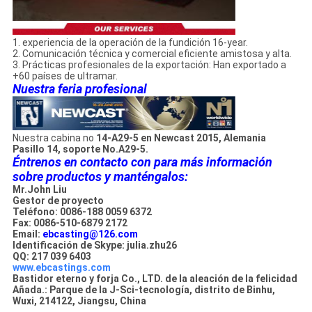
1. experiencia de la operación de la fundición 16-year.
2. Comunicación técnica y comercial eficiente amistosa y alta.
3. Prácticas profesionales de la exportación: Han exportado a
+60 países de ultramar.
Nuestra feria profesional
Nuestra cabina no
14-A29-5 en Newcast 2015, Alemania
Pasillo 14, soporte No.A29-5.
Éntrenos en contacto con para más información
sobre productos y manténgalos:
Mr.John Liu
Gestor de proyecto
Teléfono: 0086-188 0059 6372
Fax: 0086-510-6879 2172
Email:
ebcasting@126.com
Identificación de Skype: julia.zhu26
QQ: 217 039 6403
www.ebcastings.com
Bastidor eterno y forja Co., LTD. de la aleación de la felicidad
Añada.: Parque de la J-Sci-tecnología, distrito de Binhu,
Wuxi, 214122, Jiangsu, China